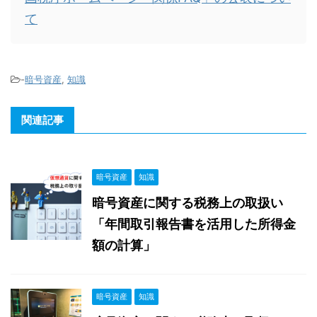
て
-
暗号資産
,
知識
関連記事
暗号資産
知識
暗号資産に関する税務上の取扱い
「年間取引報告書を活用した所得金
額の計算」
暗号資産
知識