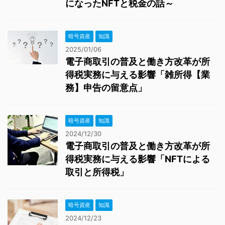
になったNFTと税金の話～
暗号資産
知識
2025/01/06
電子商取引の普及と働き方改革が所
得税実務に与える影響「雑所得【業
務】申告の留意点」
暗号資産
知識
2024/12/30
電子商取引の普及と働き方改革が所
得税実務に与える影響「NFTによる
取引と所得税」
暗号資産
知識
2024/12/23