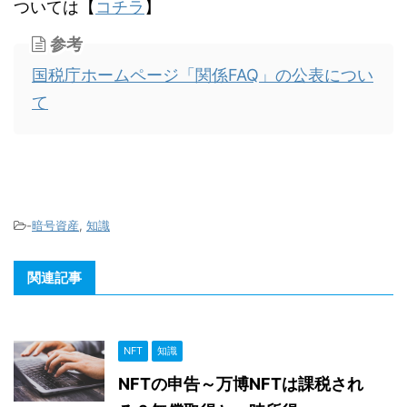
ついては【
コチラ
】
参考
国税庁ホームページ「関係FAQ」の公表につい
て
-
暗号資産
,
知識
関連記事
NFT
知識
NFTの申告～万博NFTは課税され