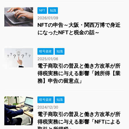
NFT
知識
2026/01/09
NFTの申告～大阪・関西万博で身近
になったNFTと税金の話～
暗号資産
知識
2025/01/06
電子商取引の普及と働き方改革が所
得税実務に与える影響「雑所得【業
務】申告の留意点」
暗号資産
知識
2024/12/30
電子商取引の普及と働き方改革が所
得税実務に与える影響「NFTによる