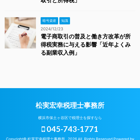
取引と所得税」
暗号資産
知識
2024/12/23
電子商取引の普及と働き方改革が所
得税実務に与える影響「近年よくみ
る副業収入例」
松実宏幸税理士事務所
横浜市保土ヶ谷区で税理士を探すなら
045-743-1771
Copyright© 松実宏幸税理士事務所 , 2026 All Rights Reserved Powered by